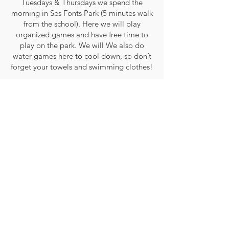
Tuesdays & Thursdays we spend the
morning in Ses Fonts Park (5 minutes walk
from the school). Here we will play
organized games and have free time to
play on the park. We will We also do
water games here to cool down, so don’t
forget your towels and swimming clothes!
Los martes y jueves nos dirigiremos al
parque Ses Fonts. Aquí jugaremos juntos
y jugaremos juegos de aqua también.
Comeremos la merienda y volveremos al
colegio a las 12.